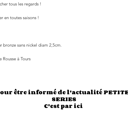
her tous les regards !
er en toutes saisons !
ur bronze sans nickel diam 2,5cm.
e Rousse à Tours
our être informé de l'actualité PETIT
SERIES
C'est par ici