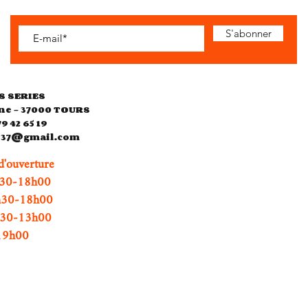
S'abonner
S SERIES
ne - 37000 TOURS
79 42 65 19
es37@gmail.com
d'ouverture
0-18h00
h30-18h00
0h30-13h00
h00