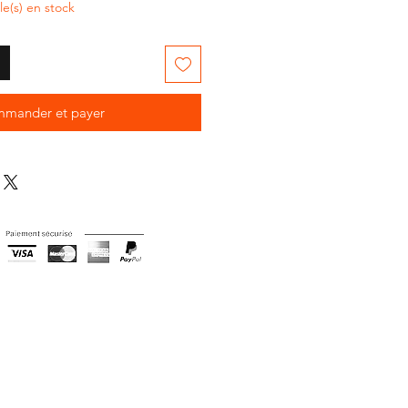
cle(s) en stock
mander et payer