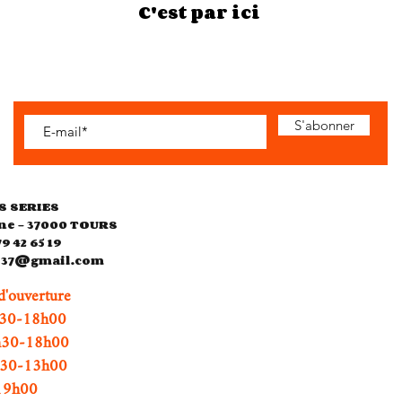
C'est par ici
S'abonner
S SERIES
ne - 37000 TOURS
79 42 65 19
es37@gmail.com
d'ouverture
0-18h00
h30-18h00
0h30-13h00
h00