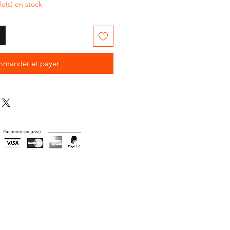
cle(s) en stock
mander et payer