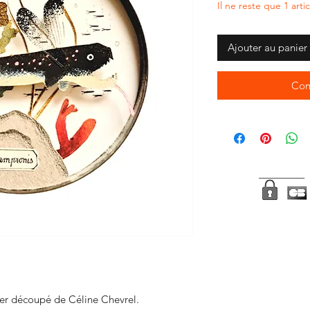
Il ne reste que 1 arti
Ajouter au panier
Com
er découpé de Céline Chevrel.