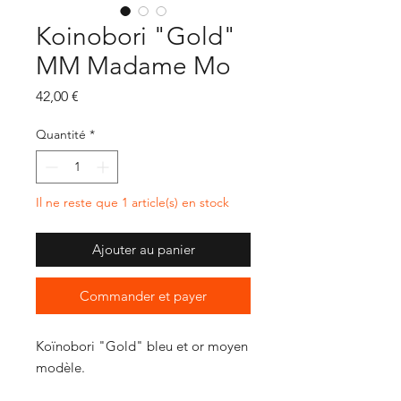
Koinobori "Gold"
MM Madame Mo
Prix
42,00 €
Quantité
*
Il ne reste que 1 article(s) en stock
Ajouter au panier
Commander et payer
Koïnobori "Gold" bleu et or moyen
modèle.