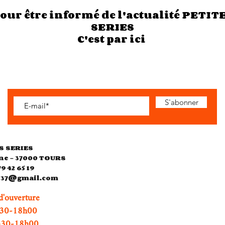
our être informé de l'actualité PETIT
SERIES
C'est par ici
S'abonner
S SERIES
ne - 37000 TOURS
79 42 65 19
es37@gmail.com
d'ouverture
0-18h00
h30-18h00