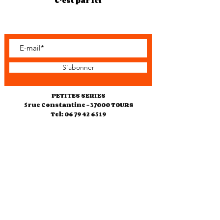
C'est par ici
S'abonner
PETITES SERIES
5 rue Constantine - 37000 TOURS
Tel: 06 79 42 65 19
petites.series37@gmail.com
Horaires d'ouverture
Jeudi 10h30-18h00
Vendredi 10h30-18h00
Samedi 10h30-13h00
14h30-19h00