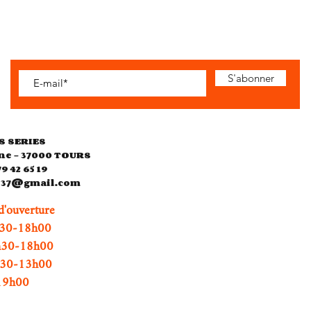
S'abonner
S SERIES
ne - 37000 TOURS
79 42 65 19
es37@gmail.com
d'ouverture
0-18h00
h30-18h00
0h30-13h00
h00