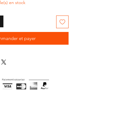
cle(s) en stock
mander et payer