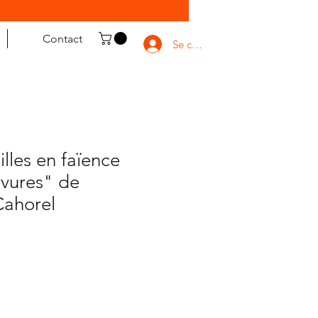
Contact
Se connecter
illes en faïence
rvures" de
Cahorel