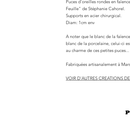
Puces d'oreilles rondes en faïenc
Feuille" de Stéphanie Cahorel.
Supports en acier chirurgical.
Diam: 1cm env
A noter que le blanc de la faïen
blanc de la porcelaine, celui-ci e
au charme de ces petites puces...
Fabriquées artisanalement à Mars
VOIR D'AUTRES CREATIONS D
P