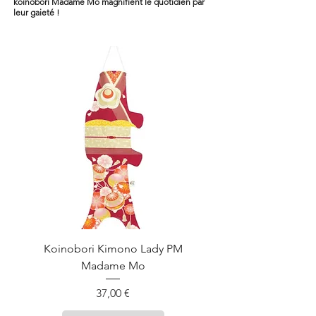
koinobori Madame Mo magnifient le quotidien par
leur gaieté !
Koinobori Kimono Lady PM
Madame Mo
Prix
37,00 €