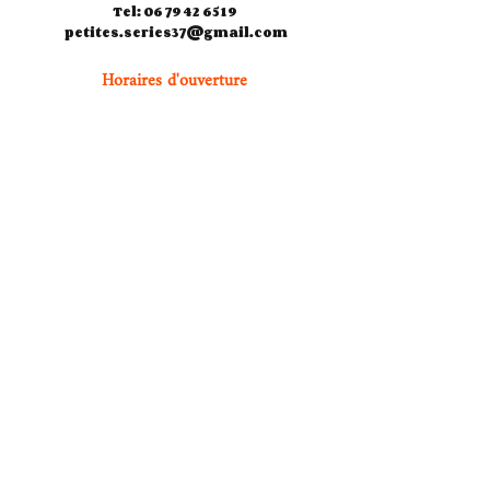
Tel: 06 79 42 65 19
petites.series37@gmail.com
Horaires d'ouverture
Jeudi 10h30-18h00
Vendredi 10h30-18h00
Samedi 10h30-13h00
14h30-19h00