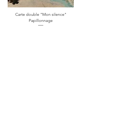
Carte double "Mon silence"
Papillonnage
Prix
5,00 €
Ajouter au panier