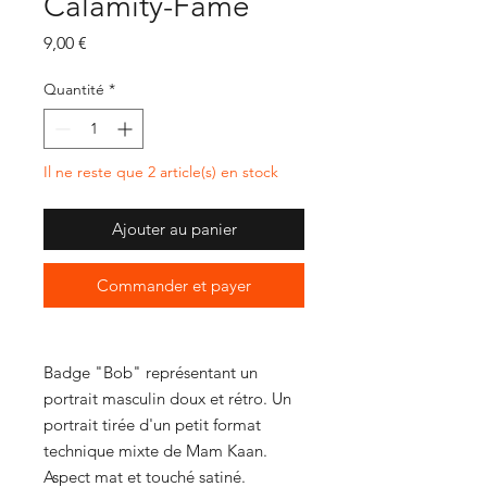
Calamity-Fame
Prix
9,00 €
Quantité
*
Il ne reste que 2 article(s) en stock
Ajouter au panier
Commander et payer
Badge "Bob" représentant un
portrait masculin doux et rétro. Un
portrait tirée d'un petit format
technique mixte de Mam Kaan.
Aspect mat et touché satiné.