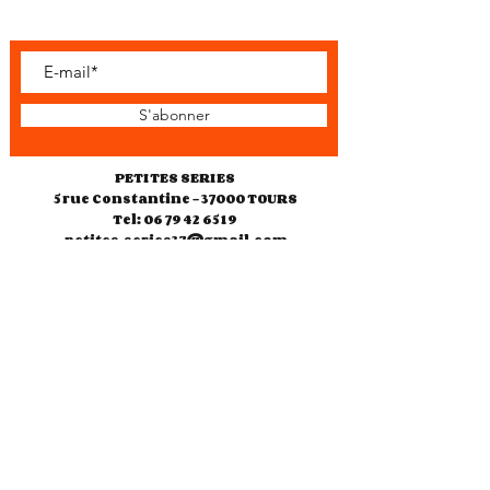
S'abonner
PETITES SERIES
5 rue Constantine - 37000 TOURS
Tel: 06 79 42 65 19
petites.series37@gmail.com
Horaires d'ouverture
Jeudi 10h30-18h00
Vendredi 10h30-18h00
Samedi 10h30-13h00
14h30-19h00