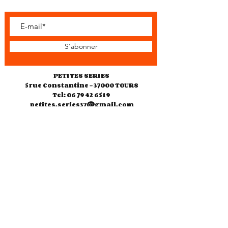
S'abonner
PETITES SERIES
5 rue Constantine - 37000 TOURS
Tel: 06 79 42 65 19
petites.series37@gmail.com
Horaires d'ouverture
Jeudi 10h30-18h00
Vendredi 10h30-18h00
Samedi 10h30-13h00
14h30-19h00