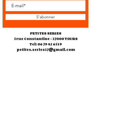
S'abonner
PETITES SERIES
5 rue Constantine - 37000 TOURS
Tel: 06 79 42 65 19
petites.series37@gmail.com
Horaires d'ouverture
Jeudi 10h30-18h00
Vendredi 10h30-18h00
Samedi 10h30-13h00
14h30-19h00