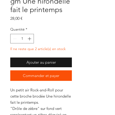
gm Une hirondelle
fait le printemps
Prix
28,00 €
Quantité
*
Il ne reste que 2 article(s) en stock
Ajouter au panier
Commander et payer
Un petit air Rock-and-Roll pour
cette broche brodée Une hirondelle
fait le printemps.
"Drôle de zèbre" sur fond vert
représentant un zèbre déguisé en