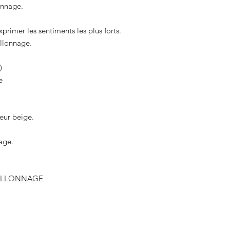
onnage.
primer les sentiments les plus forts.
illonnage.
e)
e
eur beige.
age.
PILLONNAGE