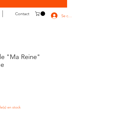
Contact
Se connecter
le "Ma Reine"
ge
cle(s) en stock