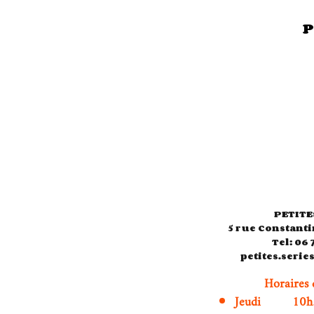
P
PETITE
5 rue Constanti
Tel: 06 
petites.seri
Horaires 
Jeudi 10h3