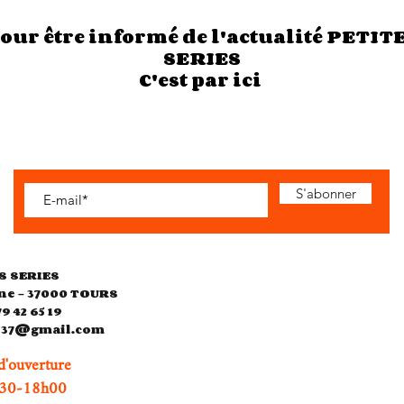
our être informé de l'actualité PETIT
SERIES
C'est par ici
S'abonner
S SERIES
ne - 37000 TOURS
79 42 65 19
es37@gmail.com
d'ouverture
0-18h00