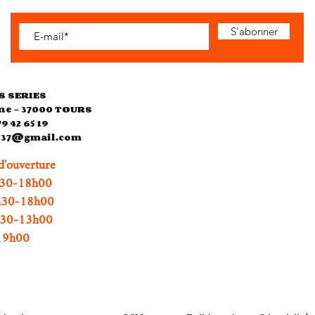
S'abonner
S SERIES
ne - 37000 TOURS
79 42 65 19
es37@gmail.com
d'ouverture
0-18h00
h30-18h00
0h30-13h00
h00