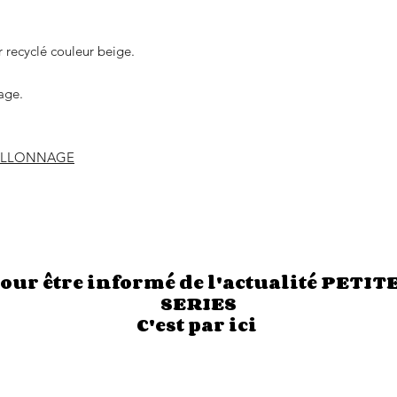
 recyclé couleur beige.
age.
PILLONNAGE
our être informé de l'actualité PETIT
SERIES
C'est par ici