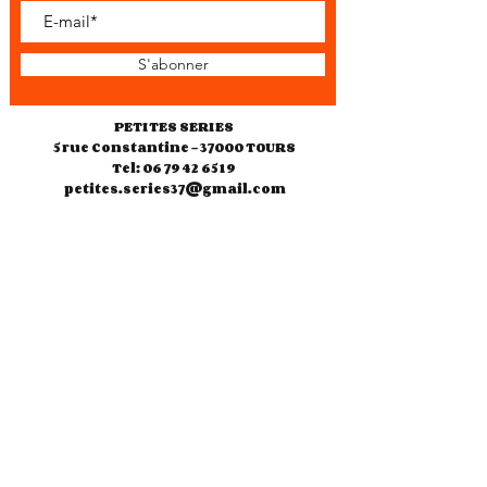
S'abonner
PETITES SERIES
5 rue Constantine - 37000 TOURS
Tel: 06 79 42 65 19
petites.series37@gmail.com
Horaires d'ouverture
Jeudi 10h30-18h00
Vendredi 10h30-18h00
Samedi 10h30-13h00
14h30-19h00