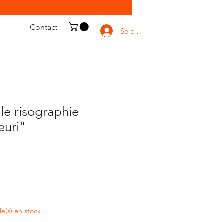
Contact
Se connecter
le risographie
euri"
cle(s) en stock