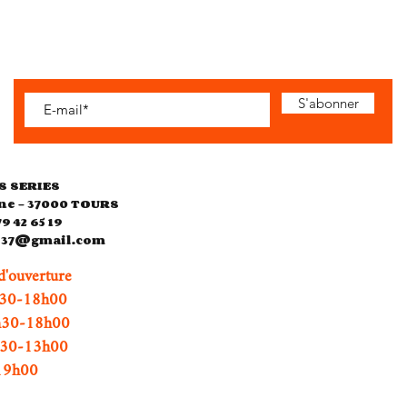
S'abonner
S SERIES
ne - 37000 TOURS
79 42 65 19
es37@gmail.com
d'ouverture
0-18h00
h30-18h00
0h30-13h00
h00