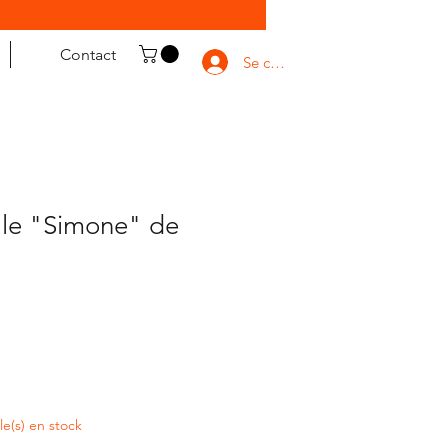
Contact
Se connecter
ale "Simone" de
cle(s) en stock