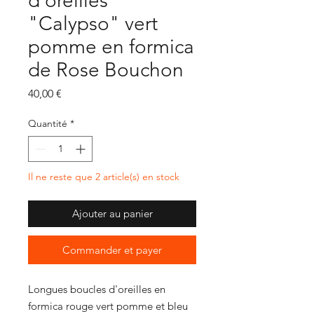
d'oreilles
"Calypso" vert
pomme en formica
de Rose Bouchon
Prix
40,00 €
Quantité
*
Il ne reste que 2 article(s) en stock
Ajouter au panier
Commander et payer
Longues boucles d'oreilles en
formica rouge vert pomme et bleu