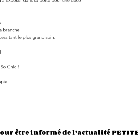
ou à exposer dans sa boite pour une déco
v
la branche.
essitant le plus grand soin.
!
 So Chic !
opia
our être informé de l'actualité PETIT