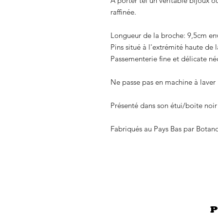
A porter tel un véritable bijoux 
raffinée.
Longueur de la broche: 9,5cm en
Pins situé à l'extrémité haute de 
Passementerie fine et délicate néc
Ne passe pas en machine à laver 
Présenté dans son étui/boite noir
Fabriqués au Pays Bas par Botan
P