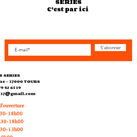
SERIES
C'est par ici
S'abonner
S SERIES
ne - 37000 TOURS
79 42 65 19
es37@gmail.com
d'ouverture
0-18h00
h30-18h00
0h30-13h00